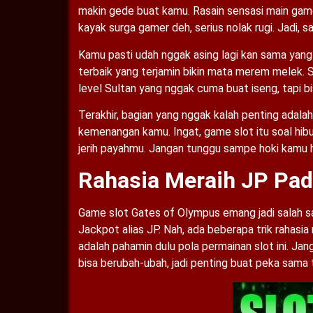
makin gede buat kamu. Rasain sensasi main game 
kayak surga gamer deh, serius nolak rugi. Jadi, s
Kamu pasti udah nggak asing lagi kan sama yan
terbaik yang terjamin bikin mata merem melek. Se
level Sultan yang nggak cuma buat iseng, tapi b
Terakhir, bagian yang nggak kalah penting adala
kemenangan kamu. Ingat, game slot itu soal hibur
jerih payahmu. Jangan tunggu sampe hoki kamu ha
Rahasia Meraih JP Pad
Game slot Gates of Olympus emang jadi salah 
Jackpot alias JP. Nah, ada beberapa trik rahasi
adalah pahamin dulu pola permainan slot ini. Ja
bisa berubah-ubah, jadi penting buat peka sama 