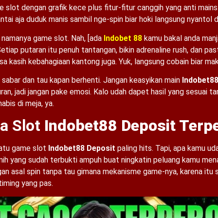
slot dengan grafik kece plus fitur-fitur canggih yang anti mains
antai aja duduk manis sambil nge-spin biar hoki langsung nyantol 
g namanya game slot. Nah, [ada
Indobet 88
kamu bakal anda manja
tiap putaran itu penuh tantangan, bikin adrenaline rush, dan pas
isa kasih kebahagiaan kantong juga. Yuk, langsung cobain biar ma
h sabar dan tau kapan berhenti. Jangan keasyikan main
Indobet8
an, jadi jangan pake emosi. Kalo udah dapet hasil yang sesuai ta
bis di meja, ya.
a Slot
Indobet88 Deposit Terp
satu game slot
Indobet88 Deposit
paling hits. Tapi, apa kamu u
a nih yang sudah terbukti ampuh buat ningkatin peluang kamu me
ngan asal spin tanpa tau gimana mekanisme game-nya, karena itu 
timing yang pas.