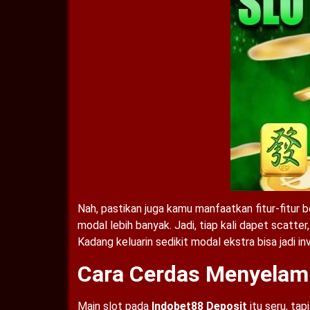
Nah, pastikan juga kamu manfaatkan fitur-fitur 
modal lebih banyak. Jadi, tiap kali dapet scatter
Kadang keluarin sedikit modal ekstra bisa jadi i
Cara Cerdas Menyelami
Main slot pada
Indobet88 Deposit
itu seru, ta