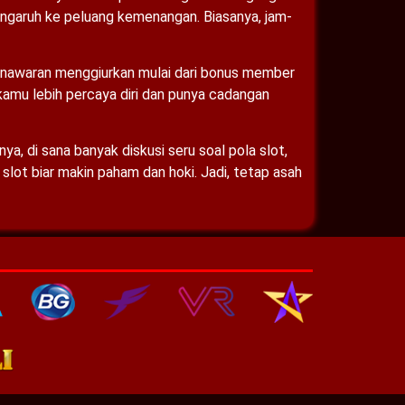
pengaruh ke peluang kemenangan. Biasanya, jam-
enawaran menggiurkan mulai dari bonus member
 kamu lebih percaya diri dan punya cadangan
anya, di sana banyak diskusi seru soal pola slot,
 slot biar makin paham dan hoki. Jadi, tetap asah