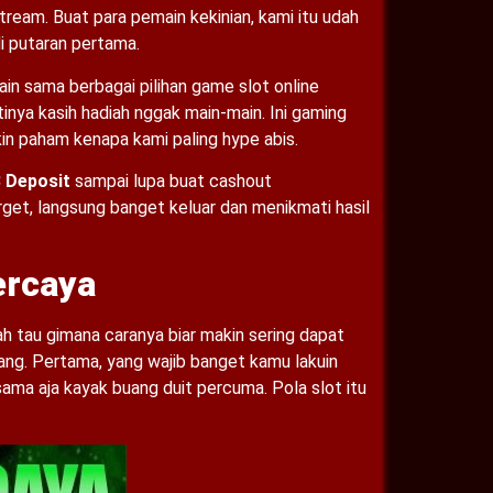
tream. Buat para pemain kekinian, kami itu udah
di putaran pertama.
in sama berbagai pilihan game slot online
tinya kasih hadiah nggak main-main. Ini gaming
kin paham kenapa kami paling hype abis.
8 Deposit
sampai lupa buat cashout
rget, langsung banget keluar dan menikmati hasil
ercaya
dah tau gimana caranya biar makin sering dapat
nang. Pertama, yang wajib banget kamu lakuin
sama aja kayak buang duit percuma. Pola slot itu