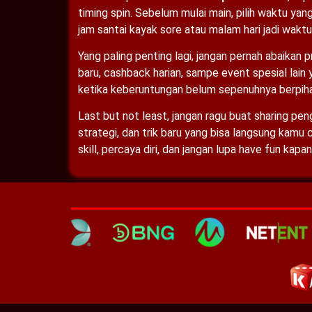
timing spin. Sebelum mulai main, pilih waktu ya
jam santai kayak sore atau malam hari jadi waktu
Yang paling penting lagi, jangan pernah abaika
baru, cashback harian, sampe event spesial lain
ketika keberuntungan belum sepenuhnya berpih
Last but not least, jangan ragu buat sharing pe
strategi, dan trik baru yang bisa langsung kamu 
skill, percaya diri, dan jangan lupa have fun kapa