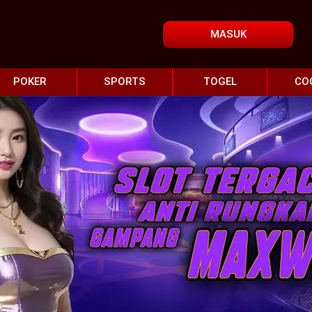
MASUK
POKER
SPORTS
TOGEL
CO