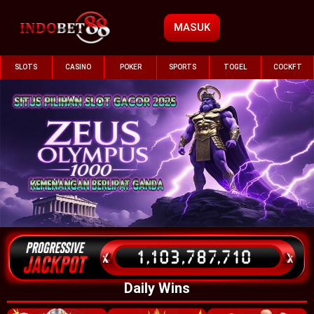
MASUK
SLOTS
CASINO
POKER
SPORTS
TOGEL
COCKFT
Daily Wins